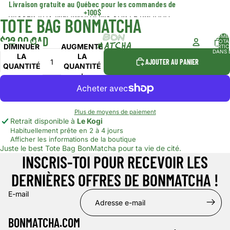
IGNORER ET PASSER AU CONTENU
Livraison gratuite au Québec pour les commandes de
+100$
PASSER AUX INFORMATIONS SUR LE PRODUIT
TOTE BAG BONMATCHA
OUVRIR
L’IMAGE
NOMB
$22.00 CAD
EN
TOTA
DIMINUER
AUGMENTER
D’ARTIC
PLEIN
DANS 
LA
LA
PANIER
ÉCRAN
AJOUTER AU PANIER
QUANTITÉ
QUANTITÉ
Plus de moyens de paiement
Retrait disponible à
Le Kogi
Habituellement prête en 2 à 4 jours
Afficher les informations de la boutique
Juste le best Tote Bag BonMatcha pour ta vie de cité.
INSCRIS-TOI POUR RECEVOIR LES
DERNIÈRES OFFRES DE BONMATCHA !
E-mail
BONMATCHA.COM